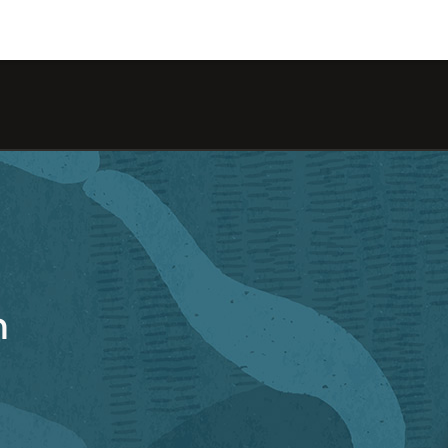
Type
chara
ก