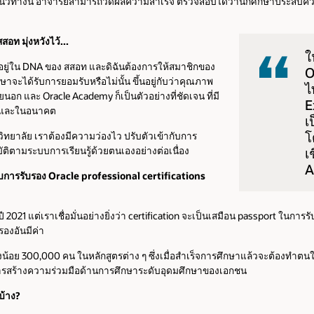
ิตามแนวทางนี้ อาจารย์สามารถวัดผลความสำเร็จ ตรวจสอบได้ว่านักศึกษาประสบ
สอท มุ่งหวังไว้...
ใ
ู่ใน DNA ของ สสอท และดิฉันต้องการให้สมาชิกของ
O
ะได้รับการยอมรับหรือไม่นั้น ขึ้นอยู่กับว่าคุณภาพ
ไ
ยนอก และ Oracle Academy ก็เป็นตัวอย่างที่ชัดเจน ที่มี
E
ันและในอนาคต
เ
โ
หาวิทยาลัย เราต้องมีความว่องไว ปรับตัวเข้ากับการ
เ
ติตามระบบการเรียนรู้ด้วยตนเองอย่างต่อเนื่อง
A
บการรับรอง Oracle professional certifications
ปี 2021 แต่เราเชื่อมั่นอย่างยิ่งว่า certification จะเป็นเสมือน passport ใน
องอันมีค่า
้อย 300,000 คน ในหลักสูตรต่าง ๆ ซึ่งเมื่อสำเร็จการศึกษาแล้วจะต้องทำตน
รสร้างความร่วมมือด้านการศึกษาระดับอุดมศึกษาของเอกชน
บ้าง?