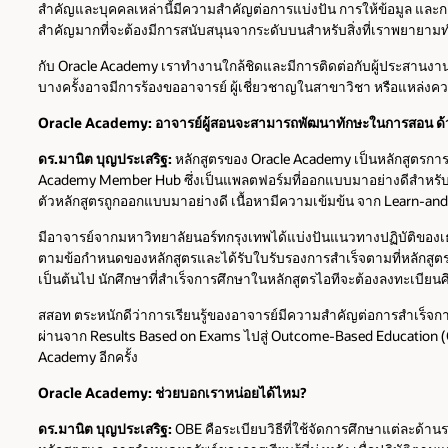
สำคัญและบุคคลเหล่านี้มีความสำคัญต่อการแบ่งปัน การให้ข้อมูล และการ
สำคัญมากที่จะต้องมีการสนับสนุนจากระดับบนสำหรับสิ่งที่เราพยายามท
กับ Oracle Academy เราทำงานใกล้ชิดและมีการติดต่อกับผู้ประสานงา
บางครั้งอาจมีการร้องขออาจารย์ ผู้เชี่ยวชาญในสาขาวิชา หรือแหล่งคว
Oracle Academy: อาจารย์ผู้สอนจะสามารถพัฒนาทักษะในการสอน ด้
ดร.มานิต บุญประเสริฐ:
หลักสูตรของ Oracle Academy เป็นหลักสูตรการเ
Academy Member Hub ซึ่งเป็นแพลตฟอร์มที่ออกแบบมาอย่างดีสำหรับอา
ตัวหลักสูตรถูกออกแบบมาอย่างดี เนื้อหามีความเข้มข้น จาก Learn-and-
มีอาจารย์จากมหาวิทยาลัยนอร์ทกรุงเทพได้แบ่งปันแนวทางปฏิบัติของเธอว
ตามข้อกำหนดของหลักสูตรและได้รับใบรับรองการสำเร็จตามที่หลักสูตร
เป็นต้นไป นักศึกษาที่สำเร็จการศึกษาในหลักสูตรไอทีจะต้องลงทะเบีย
สสอท ตระหนักดีว่าการเรียนรู้ของอาจารย์มีความสำคัญต่อการสำเร็จก
ผ่านจาก Results Based on Exams ไปสู่ Outcome-Based Education (OBE
Academy อีกครั้ง
Oracle Academy: ช่วยบอกเราหน่อยได้ไหม?
ดร.มานิต บุญประเสริฐ:
OBE คือระเบียบวิธีที่ใช้จัดการศึกษาแต่ละด้าน