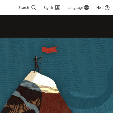
Sign In
Language
Help
 2 or more
cters for results.