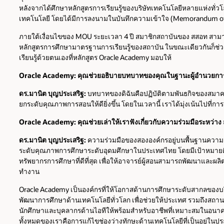
หลังจากได้ศึกษาหลักสูตรการเรียนรู้ของบริษัทเทคโนโลยีหลายแห่งทั่วโ
เทคโนโลยี โดยได้มีการลงนามในบันทึกความเข้าใจ (Memorandum of
ภายใต้เงื่อนไขของ MOU ระยะเวลา 4 ปี สมาชิกสถาบันของ สสอท สาม
หลักสูตรการศึกษามาตรฐานการเรียนรู้ของสถาบัน ในขณะเดียวกันก็ช่
เรียนรู้ด้วยตนเองที่หลักสูตร Oracle Academy มอบให้
Oracle Academy: คุณช่วยอธิบายบทบาทของคุณในฐานะผู้อำนวยการ
ดร.มานิต บุญประเสริฐ:
บทบาทของดิฉันคือปฏิบัติตามพันธกิจของสมาคม 
ยกระดับคุณภาพการสอนให้ดียิ่งขึ้น โดยในเวลานี้ เราได้มุ่งเน้น
Oracle Academy: คุณช่วยเล่าให้เราฟังเกี่ยวกับความร่วมมือระหว่
ดร.มานิต บุญประเสริฐ:
ความร่วมมือของสององค์กรอยู่บนพื้นฐานความเ
ระดับคุณภาพการศึกษาระดับอุดมศึกษาในประเทศไทย โดยมีเป้าหมายค
ทรัพยากรการศึกษาที่ดีที่สุด เพื่อให้อาจารย์ผู้สอนสามารถพัฒนาและผลิต
ทำงาน
Oracle Academy เป็นองค์กรที่ให้โอกาสด้านการศึกษาระดับสากลของบร
พัฒนาการศึกษาด้านเทคโนโลยีทั่วโลก เพื่อช่วยให้ประเทศ รวมถึงสถ
นักศึกษาและบุคลากรด้านไอทีให้พร้อมสำหรับอาชีพที่เหมาะสมในอนาคต
ทั้งหมดของเราคือการแก้ไขช่องว่างทักษะด้านเทคโนโลยีที่เป็นอยู่ในป