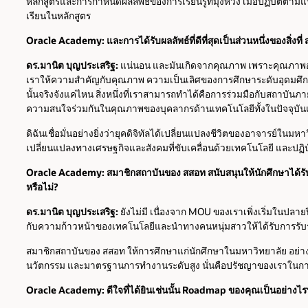
หลักสูตรและการกำหนดผลลัพธ์ของการเรียนรู้ที่มุ่งหวัง เมื่อปฏิบัต
เรียนในหลักสูตร
Oracle Academy: และการได้รับผลลัพธ์ที่ดีที่สุดเป็นส่วนหนึ่งของสิ่งที่ ส
ดร.มานิต บุญประเสริฐ:
แน่นอน และมันเกิดจากคุณภาพ เพราะคุณภาพอย
เราให้ความสำคัญกับคุณภาพ ความเป็นเลิศของการศึกษาระดับอุดมศึกษาจ
นั้นจริงจังแค่ไหน สิ่งหนึ่งที่เราสามารถทำได้คือการร่วมมือกับสถาบันภา
ความสนใจร่วมกันในคุณภาพของบุคลากรด้านเทคโนโลยีทั้งในปัจจุบ
ดิฉันเชื่อมั่นอย่างยิ่งว่ายุคดิจิทัลได้เปลี่ยนแปลงชีวิตของอาจารย์ในม
เปลี่ยนแปลงทางเศรษฐกิจและสังคมที่ขับเคลื่อนด้วยเทคโนโลยี และปฏิบั
Oracle Academy: สมาชิกสถาบันของ สสอท สนับสนุนให้นักศึกษาได้รั
หรือไม่?
ดร.มานิต บุญประเสริฐ:
ยังไม่มี เนื่องจาก MOU ของเราเพิ่งเริ่มในปลาย
กับความก้าวหน้าของเทคโนโลยีและนำทางคนหนุ่มสาวให้ได้รับการรับร
สมาชิกสถาบันของ สสอท ให้การศึกษาแก่นักศึกษาในมหาวิทยาลัย อย่างน
นวัตกรรม และมาตรฐานการทำงานระดับสูง นั่นคือปรัชญาของเราในกา
Oracle Academy: ดีใจที่ได้ยินเช่นนั้น Roadmap ของคุณเป็นอย่างไร