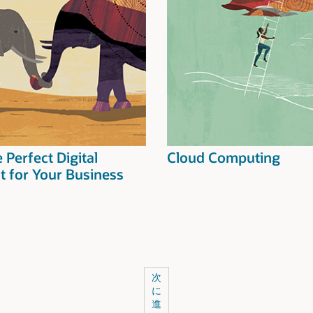
e Perfect Digital
Cloud Computing
t for Your Business
次
に
進