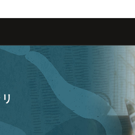
Type 
charac
ラリ