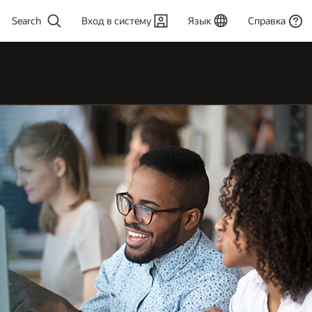
Вход в систему
Язык
Справка
more
or results.