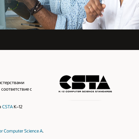
истерствами
 соответствие с
я
CSTA
K–12
or Computer Science A
.