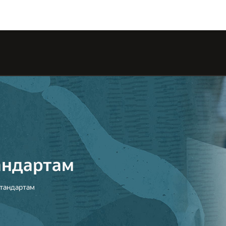
Type 2 or 
characters f
андартам
стандартам