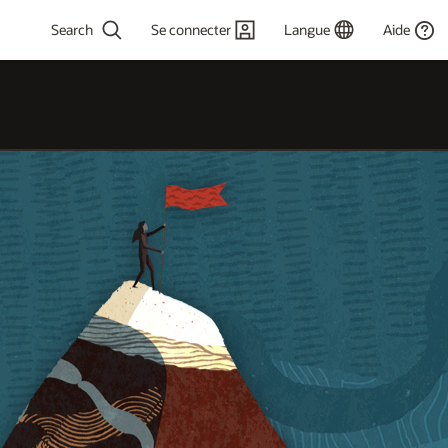
Se connecter
Langue
Aide
 or more
rs for results.