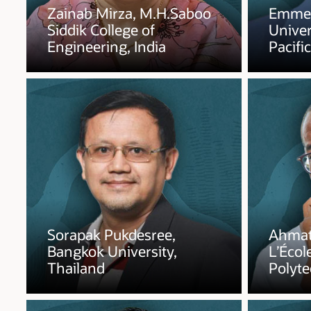
Zainab Mirza, M.H.Saboo
Emmen
Siddik College of
Univer
Engineering, India
Pacific,
Sorapak Pukdesree,
Ahmat
Bangkok University,
L’Écol
Thailand
Polyte