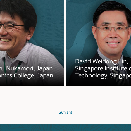
David Weidong Lin,
ru Nukamori, Japan
Singapore Institute 
onics College, Japan
Technology, Singap
Suivant