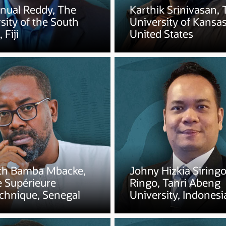
ual Reddy, The
Karthik Srinivasan,
sity of the South
University of Kansas
 Fiji
United States
h Bamba Mbacke,
Johny Hizkia Siring
e Supérieure
Ringo, Tanri Abeng
chnique, Senegal
University, Indonesi