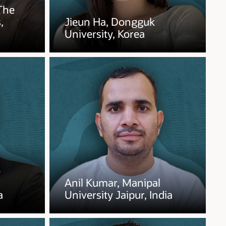
 The
,
Jieun Ha, Dongguk
University, Korea
o
Anil Kumar, Manipal
a
University Jaipur, India