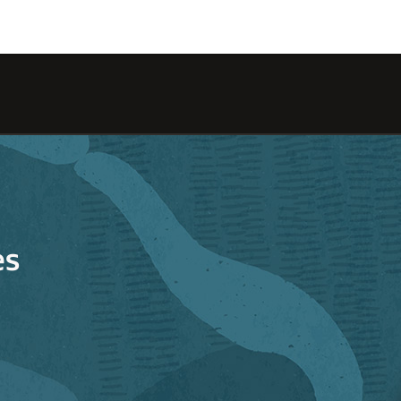
Type 2
characte
es