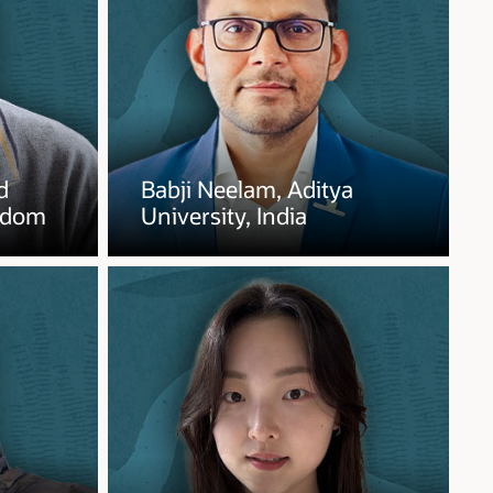
d
Babji Neelam, Aditya
ngdom
University, India