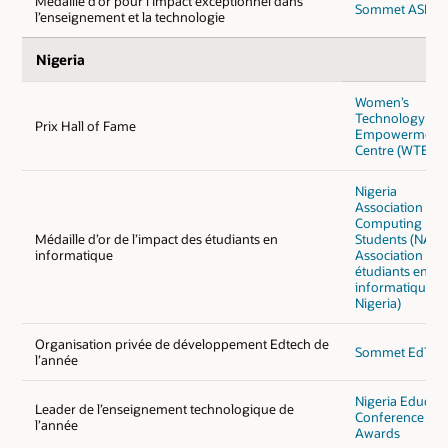
Médaille d’or pour l’impact exceptionnel dans
Sommet ASENT
l’enseignement et la technologie
Nigeria
Women’s
Technology
Prix Hall of Fame
Empowerment
Centre (WTEC)
Nigeria
Association of
Computing
Médaille d’or de l’impact des étudiants en
Students (NACO
informatique
Association des
étudiants en
informatique d
Nigeria)
Organisation privée de développement Edtech de
Sommet EdTec
l’année
Nigeria Educati
Leader de l’enseignement technologique de
Conference an
l’année
Awards