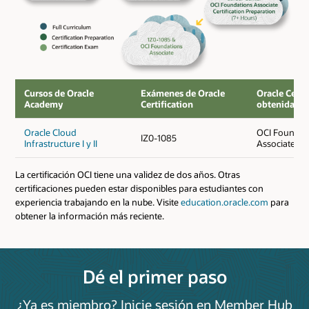
Oracle APEX
Application
Plan de
180
n/a
Development
estudios
Foundations
Oracle
Foundations
Examen de
n/a
n/a
Associate,
certificación
Ruta
Database
Cursos de Oracle
Exámenes de Oracle
Oracle Certi
del
Academy
Certification
obtenida
plan
de
Oracle Cloud
OCI Foundat
IZ0-1085
Infrastructure I y II
Associate
estudios
en
La certificación OCI tiene una validez de dos años. Otras
la
certificaciones pueden estar disponibles para estudiantes con
nube
experiencia trabajando en la nube. Visite
education.oracle.com
para
obtener la información más reciente.
Próximo
Nombre del
Tipo
Horas
curso en la
curso
ruta
Oracle Cloud
Oracle Cloud
Plan de
Infrastructure
Dé el primer paso
Infrastructure
90
estudios
Foundations
Foundations I
II
¿Ya es miembro? Inicie sesión en Member Hub
Preparación