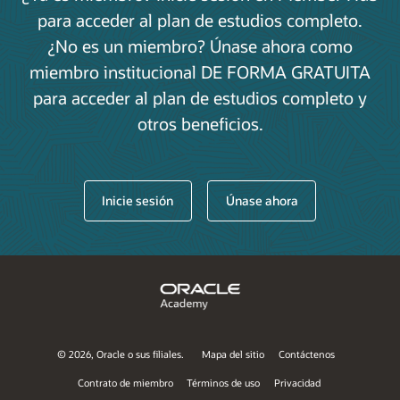
para los
para acceder al plan de estudios completo.
exámenes de
Oracle Cloud
¿No es un miembro? Únase ahora como
Plan de
certificación
Infrastructure
90
estudios
OCI del
miembro institucional DE FORMA GRATUITA
Foundations II
Centro de
Desarrollo
para acceder al plan de estudios completo y
Profesional
otros beneficios.
Preparación
para los
Oracle
exámenes de
Preparación
Foundations
certificación
para la
7+
Associate,
OCI del Centro
certificación
Inicie sesión
Únase ahora
OCI
de Desarrollo
Profesional
Oracle
Examen de
Foundations
n/a
n/a
certificación
Associate, OCI
©
2026, Oracle o sus filiales.
Mapa del sitio
Contáctenos
Contrato de miembro
Términos de uso
Privacidad