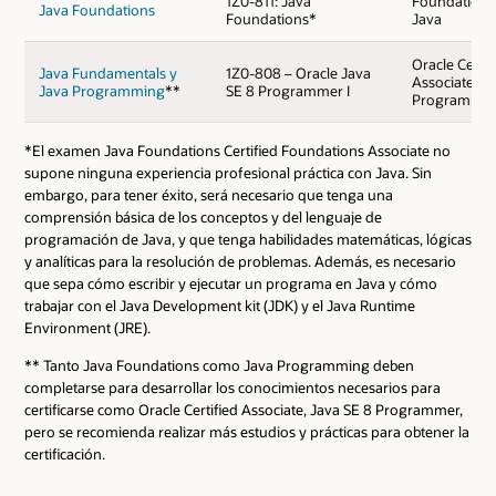
de
1Z0-811: Java
Foundations 
Java Foundations
Foundations*
Java
estudios
de
Oracle Certif
Java Fundamentals y
1Z0-808 – Oracle Java
Java
Associate, J
Java Programming
**
SE 8 Programmer I
Programme
Próximo
Nombre del
Tipo
Horas
curso en la
curso
*El examen Java Foundations Certified Foundations Associate no
ruta
supone ninguna experiencia profesional práctica con Java. Sin
Getting
Próximo taller
Started with
embargo, para tener éxito, será necesario que tenga una
Taller
8
o Java
Java Using
comprensión básica de los conceptos y del lenguaje de
Fundamentals
Alice
programación de Java, y que tenga habilidades matemáticas, lógicas
Creating Java
Próximo taller
y analíticas para la resolución de problemas. Además, es necesario
Programs with
Taller
16
o Java
que sepa cómo escribir y ejecutar un programa en Java y cómo
Greenfoot
Foundations
trabajar con el Java Development kit (JDK) y el Java Runtime
Programming
Environment (JRE).
the Finch
Java
Taller
8
Robot in
Foundations
** Tanto Java Foundations como Java Programming deben
Greenfoot
completarse para desarrollar los conocimientos necesarios para
Oracle APEX
certificarse como Oracle Certified Associate, Java SE 8 Programmer,
Programming
Application
the Finch
Taller
8
pero se recomienda realizar más estudios y prácticas para obtener la
Development
Robot in Java
certificación.
Foundations
Java
Plan de
Java
90