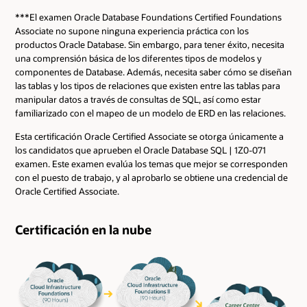
Tipo
Horas
curso en la
curso
***El examen Oracle Database Foundations Certified Foundations
ruta
Associate no supone ninguna experiencia práctica con los
Database
Foundations
productos Oracle Database. Sin embargo, para tener éxito, necesita
Solve It with
o Database
una comprensión básica de los diferentes tipos de modelos y
Taller
8
SQL
Design and
componentes de Database. Además, necesita saber cómo se diseñan
Programming
las tablas y los tipos de relaciones que existen entre las tablas para
with SQL
manipular datos a través de consultas de SQL, así como estar
Database
familiarizado con el mapeo de un modelo de ERD en las relaciones.
Design and
Database
Plan de
90
Programming
Esta certificación Oracle Certified Associate se otorga únicamente a
Foundations
estudios
with SQL o
los candidatos que aprueben el Oracle Database SQL | 1Z0-071
certificación
examen. Este examen evalúa los temas que mejor se corresponden
Programming
con el puesto de trabajo, y al aprobarlo se obtiene una credencial de
with PL/SQL
Database
Oracle Certified Associate.
o Oracle
Design and
Plan de
180
APEX
Programming
estudios
Application
with SQL
Certificación en la nube
Development
Foundations
Oracle APEX
Programming
Plan de
Application
180
with PL/SQL
estudios
Development
Foundations