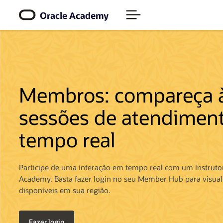
Clique
para
Oracle Academy
consultar
nossa
Política
de
Acessibilidade
Membros: compareça 
sessões de atendimen
tempo real
Participe de uma interação em tempo real com um Instrutor
Academy. Basta fazer login no seu Member Hub para visuali
disponíveis em sua região.
Fazer login