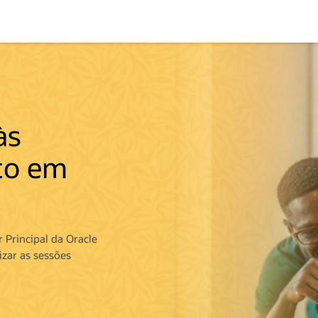
Type 2
charact
às
to em
 Principal da Oracle
zar as sessões