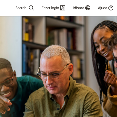
Fazer login
Idioma
Ajuda
 or more
ers for results.